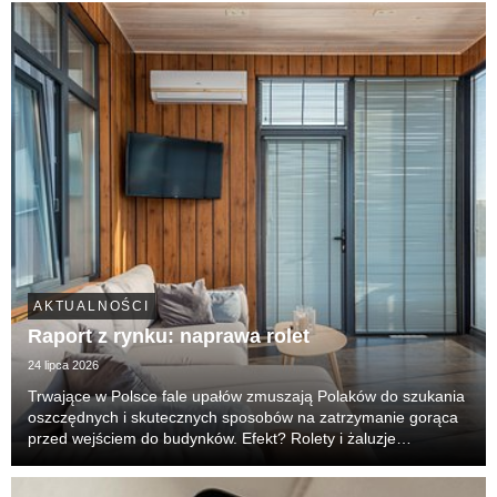
najważniejsze, generuje ogromne straty wody...
AKTUALNOŚCI
Raport z rynku: naprawa rolet
24 lipca 2026
Trwające w Polsce fale upałów zmuszają Polaków do szukania
oszczędnych i skutecznych sposobów na zatrzymanie gorąca
przed wejściem do budynków. Efekt? Rolety i żaluzje
zewnętrzne z prostej osłony prywatności stały się główną,
pierwszą linią obrony przed nagrzewaniem wnęt...