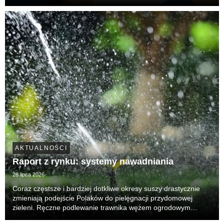
Oferteo.pl ujawniają zupełnie nowe zjawisko. Drastycznie
rośnie presja na serwis i ratowanie...
AKTUALNOŚCI
Raport z rynku: systemy nawadniania
28 lipca 2026
Coraz częstsze i bardziej dotkliwe okresy suszy drastycznie
zmieniają podejście Polaków do pielęgnacji przydomowej
zieleni. Ręczne podlewanie trawnika wężem ogrodowym
przestaje wystarczać – jest nieefektywne, czasochłonne i, co