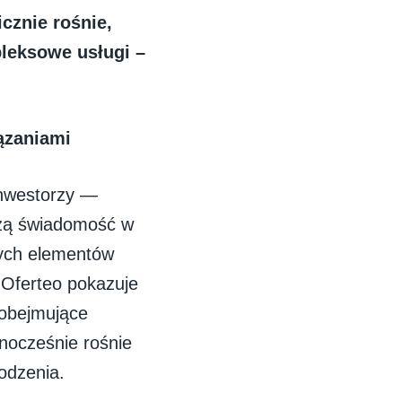
cznie rośnie,
pleksowe usługi –
ązaniami
inwestorzy —
szą świadomość w
wych elementów
 Oferteo pokazuje
 obejmujące
dnocześnie rośnie
rodzenia.