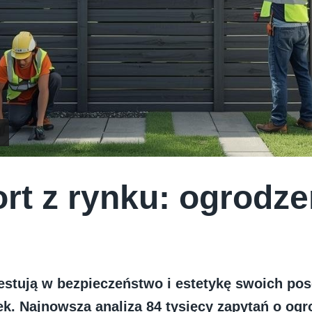
rt z rynku: ogrodze
stują w bezpieczeństwo i estetykę swoich pose
ek. Najnowsza analiza 84 tysięcy zapytań o ogr