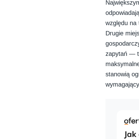
Największym
odpowiadają
względu na t
Drugie miej
gospodarczy
zapytań — t
maksymalnej
stanowią og
wymagającyc