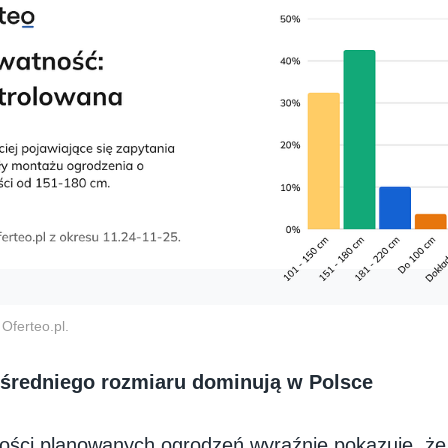
Oferteo.pl.
 średniego rozmiaru dominują w Polsce
gości planowanych ogrodzeń wyraźnie pokazuje, że