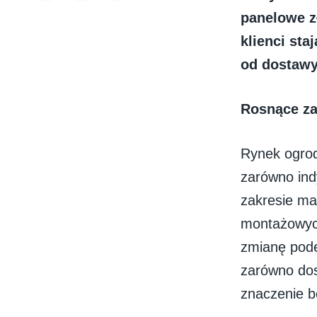
panelowe z
klienci sta
od dostawy
Rosnące za
Rynek ogrod
zarówno ind
zakresie ma
montażowych
zmianę pode
zarówno dos
znaczenie be