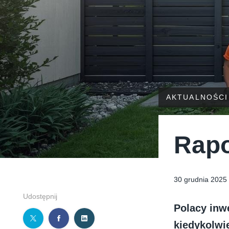
AKTUALNOŚCI
Rapo
30 grudnia 2025
Udostępnij
Polacy inwe
kiedykolwi