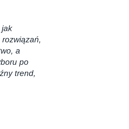
 jak
ą rozwiązań,
two, a
yboru po
źny trend,