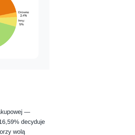
zakupowej —
 16,59% decyduje
torzy wolą