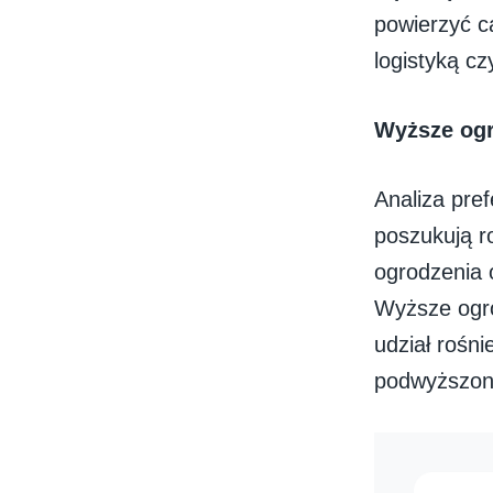
powierzyć c
logistyką c
Wyższe ogr
Analiza pre
poszukują r
ogrodzenia 
Wyższe ogro
udział rośn
podwyższon