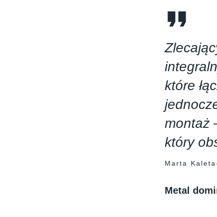
Zlecając
integral
które łą
jednocze
montaż –
który o
Marta Kaleta
Metal domi