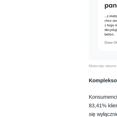
Materiały własne 
Kompleksow
Konsumenci 
83,41% klie
się wyłączn