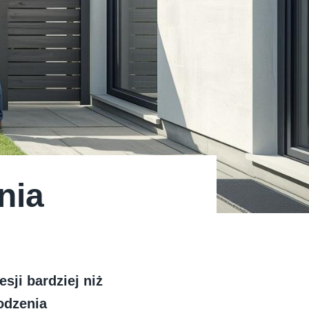
nia
sji bardziej niż
odzenia