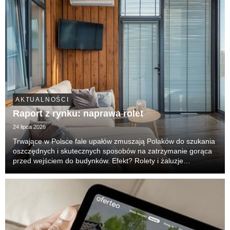
AKTUALNOŚCI
Raport z rynku: naprawa rolet
24 lipca 2026
Trwające w Polsce fale upałów zmuszają Polaków do szukania
oszczędnych i skutecznych sposobów na zatrzymanie gorąca
przed wejściem do budynków. Efekt? Rolety i żaluzje
zewnętrzne z prostej osłony prywatności stały się główną,
pierwszą linią obrony przed nagrzewaniem wnęt...