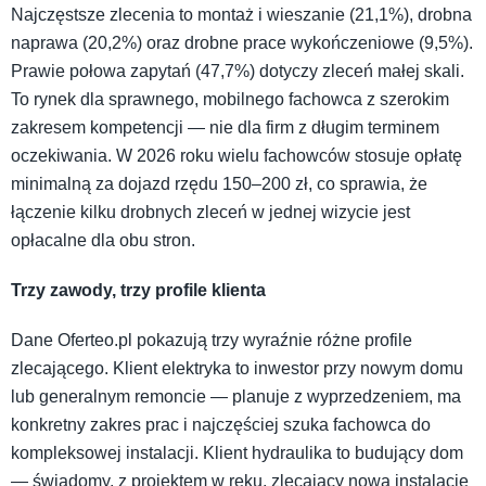
Najczęstsze zlecenia to montaż i wieszanie (21,1%), drobna
naprawa (20,2%) oraz drobne prace wykończeniowe (9,5%).
Prawie połowa zapytań (47,7%) dotyczy zleceń małej skali.
To rynek dla sprawnego, mobilnego fachowca z szerokim
zakresem kompetencji — nie dla firm z długim terminem
oczekiwania. W 2026 roku wielu fachowców stosuje opłatę
minimalną za dojazd rzędu 150–200 zł, co sprawia, że
łączenie kilku drobnych zleceń w jednej wizycie jest
opłacalne dla obu stron.
Trzy zawody, trzy profile klienta
Dane Oferteo.pl pokazują trzy wyraźnie różne profile
zlecającego. Klient elektryka to inwestor przy nowym domu
lub generalnym remoncie — planuje z wyprzedzeniem, ma
konkretny zakres prac i najczęściej szuka fachowca do
kompleksowej instalacji. Klient hydraulika to budujący dom
— świadomy, z projektem w ręku, zlecający nową instalację