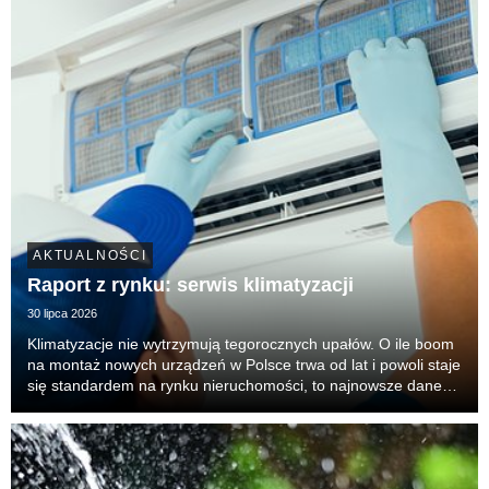
AKTUALNOŚCI
Raport z rynku: serwis klimatyzacji
30 lipca 2026
Klimatyzacje nie wytrzymują tegorocznych upałów. O ile boom
na montaż nowych urządzeń w Polsce trwa od lat i powoli staje
się standardem na rynku nieruchomości, to najnowsze dane
Oferteo.pl ujawniają zupełnie nowe zjawisko. Drastycznie
rośnie presja na serwis i ratowanie...