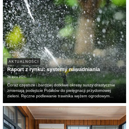
AKTUALNOŚCI
Raport z rynku: systemy nawadniania
28 lipca 2026
Coraz częstsze i bardziej dotkliwe okresy suszy drastycznie
zmieniają podejście Polaków do pielęgnacji przydomowej
zieleni. Ręczne podlewanie trawnika wężem ogrodowym
przestaje wystarczać – jest nieefektywne, czasochłonne i, co
najważniejsze, generuje ogromne straty wody...