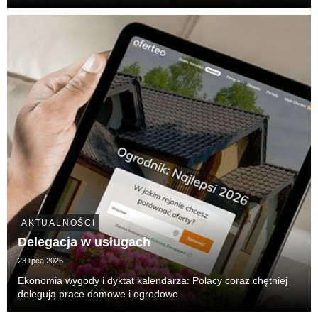
zewnętrzne z prostej osłony prywatności stały się główną,
pierwszą linią obrony przed nagrzewaniem wnęt...
AKTUALNOŚCI
Delegacja w usługach
23 lipca 2026
Ekonomia wygody i dyktat kalendarza: Polacy coraz chętniej
delegują prace domowe i ogrodowe