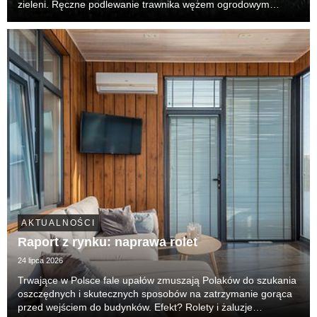
zieleni. Ręczne podlewanie trawnika wężem ogrodowym
przestaje wystarczać – jest nieefektywne, czasochłonne i, co
najważniejsze, generuje ogromne straty wody...
AKTUALNOŚCI
Raport z rynku: naprawa rolet
24 lipca 2026
Trwające w Polsce fale upałów zmuszają Polaków do szukania
oszczędnych i skutecznych sposobów na zatrzymanie gorąca
przed wejściem do budynków. Efekt? Rolety i żaluzje