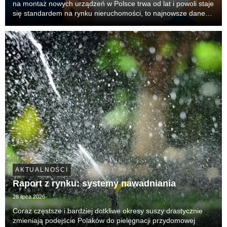
na montaż nowych urządzeń w Polsce trwa od lat i powoli staje
się standardem na rynku nieruchomości, to najnowsze dane
Oferteo.pl ujawniają zupełnie nowe zjawisko. Drastycznie
rośnie presja na serwis i ratowanie...
AKTUALNOŚCI
Raport z rynku: systemy nawadniania
28 lipca 2026
Coraz częstsze i bardziej dotkliwe okresy suszy drastycznie
zmieniają podejście Polaków do pielęgnacji przydomowej