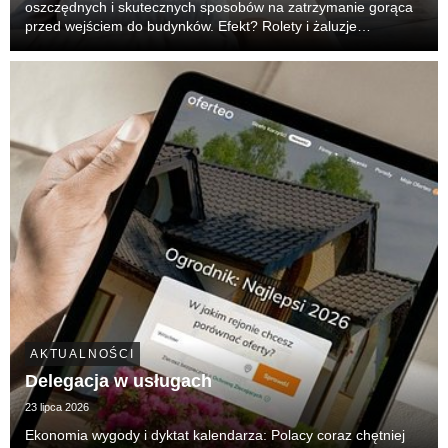
oszczędnych i skutecznych sposobów na zatrzymanie gorąca
przed wejściem do budynków. Efekt? Rolety i żaluzje
zewnętrzne z prostej osłony prywatności stały się główną,
pierwszą linią obrony przed nagrzewaniem wnęt...
AKTUALNOŚCI
Delegacja w usługach
23 lipca 2026
Ekonomia wygody i dyktat kalendarza: Polacy coraz chętniej