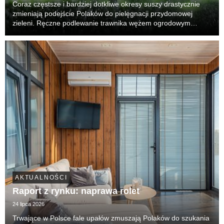
Coraz częstsze i bardziej dotkliwe okresy suszy drastycznie
zmieniają podejście Polaków do pielęgnacji przydomowej
zieleni. Ręczne podlewanie trawnika wężem ogrodowym
przestaje wystarczać – jest nieefektywne, czasochłonne i, co
najważniejsze, generuje ogromne straty wody...
AKTUALNOŚCI
Raport z rynku: naprawa rolet
24 lipca 2026
Trwające w Polsce fale upałów zmuszają Polaków do szukania