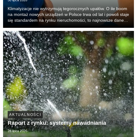
30 lipca 2026
Klimatyzacje nie wytrzymują tegorocznych upałów. O ile boom
na montaż nowych urządzeń w Polsce trwa od lat i powoli staje
się standardem na rynku nieruchomości, to najnowsze dane
Oferteo.pl ujawniają zupełnie nowe zjawisko. Drastycznie
rośnie presja na serwis i ratowanie...
AKTUALNOŚCI
Raport z rynku: systemy nawadniania
28 lipca 2026