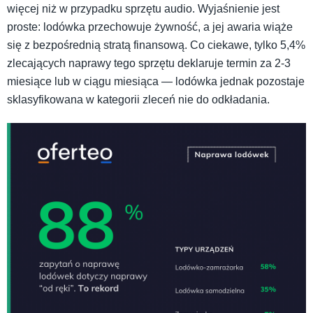
więcej niż w przypadku sprzętu audio. Wyjaśnienie jest
proste: lodówka przechowuje żywność, a jej awaria wiąże
się z bezpośrednią stratą finansową. Co ciekawe, tylko 5,4%
zlecających naprawy tego sprzętu deklaruje termin za 2-3
miesiące lub w ciągu miesiąca — lodówka jednak pozostaje
sklasyfikowana w kategorii zleceń nie do odkładania.