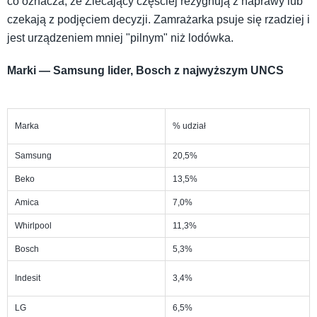
co oznacza, że Zlecający częściej rezygnują z naprawy lub
czekają z podjęciem decyzji. Zamrażarka psuje się rzadziej i
jest urządzeniem mniej "pilnym" niż lodówka.
Marki — Samsung lider, Bosch z najwyższym UNCS
Marka
% udział
Samsung
20,5%
Beko
13,5%
Amica
7,0%
Whirlpool
11,3%
Bosch
5,3%
Indesit
3,4%
LG
6,5%