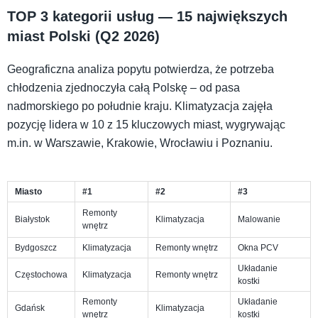
TOP 3 kategorii usług — 15 największych
miast Polski (Q2 2026)
Geograficzna analiza popytu potwierdza, że potrzeba
chłodzenia zjednoczyła całą Polskę – od pasa
nadmorskiego po południe kraju. Klimatyzacja zajęła
pozycję lidera w 10 z 15 kluczowych miast, wygrywając
m.in. w Warszawie, Krakowie, Wrocławiu i Poznaniu.
Miasto
#1
#2
#3
Remonty
Białystok
Klimatyzacja
Malowanie
wnętrz
Bydgoszcz
Klimatyzacja
Remonty wnętrz
Okna PCV
Układanie
Częstochowa
Klimatyzacja
Remonty wnętrz
kostki
Remonty
Układanie
Gdańsk
Klimatyzacja
wnętrz
kostki