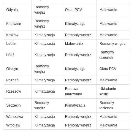
Remonty
Gdynia
Okna PCV
Malowanie
wnętrz
Remonty
Katowice
Klimatyzacja
Malowanie
wnętrz
Kraków
Klimatyzacja
Remonty wnętrz
Malowanie
Lublin
Klimatyzacja
Malowanie
Remonty wnętrz
Remonty
Łódź
Klimatyzacja
Remonty wnętrz
łazienek
Remonty
Olsztyn
Klimatyzacja
Okna PCV
wnętrz
Poznań
Klimatyzacja
Remonty wnętrz
Malowanie
Budowa
Układanie
Rzeszów
Klimatyzacja
murowana
kostki
Remonty
Remonty
Szczecin
Klimatyzacja
wnętrz
łazienek
Warszawa
Klimatyzacja
Remonty wnętrz
Malowanie
Wrocław
Klimatyzacja
Remonty wnętrz
Malowanie