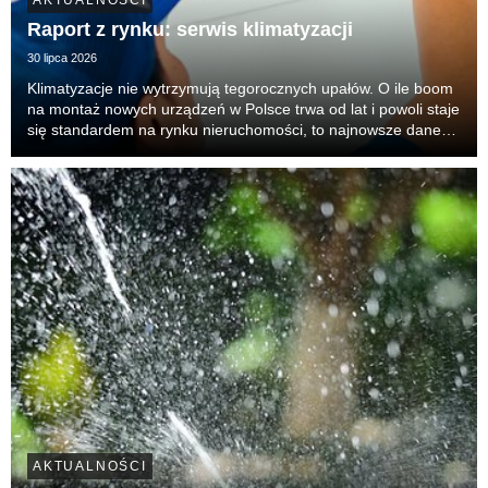
AKTUALNOŚCI
Raport z rynku: serwis klimatyzacji
30 lipca 2026
Klimatyzacje nie wytrzymują tegorocznych upałów. O ile boom
na montaż nowych urządzeń w Polsce trwa od lat i powoli staje
się standardem na rynku nieruchomości, to najnowsze dane
Oferteo.pl ujawniają zupełnie nowe zjawisko. Drastycznie
rośnie presja na serwis i ratowanie...
AKTUALNOŚCI