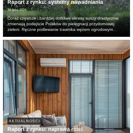
Raport z rynku: systemy nawadniania
28 lipca 2026
Coraz częstsze i bardziej dotkliwe okresy suszy drastycznie
zmieniają podejście Polaków do pielęgnacji przydomowej
zieleni. Ręczne podlewanie trawnika wężem ogrodowym
przestaje wystarczać – jest nieefektywne, czasochłonne i, co
najważniejsze, generuje ogromne straty wody...
AKTUALNOŚCI
Raport z rynku: naprawa rolet