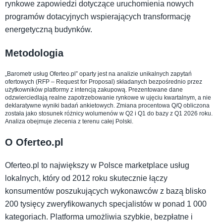
rynkowe zapowiedzi dotyczące uruchomienia nowych
programów dotacyjnych wspierających transformację
energetyczną budynków.
Metodologia
„Barometr usług Oferteo.pl” oparty jest na analizie unikalnych zapytań
ofertowych (RFP – Request for Proposal) składanych bezpośrednio przez
użytkowników platformy z intencją zakupową. Prezentowane dane
odzwierciedlają realne zapotrzebowanie rynkowe w ujęciu kwartalnym, a nie
deklaratywne wyniki badań ankietowych. Zmiana procentowa Q/Q obliczona
została jako stosunek różnicy wolumenów w Q2 i Q1 do bazy z Q1 2026 roku.
Analiza obejmuje zlecenia z terenu całej Polski.
O Oferteo.pl
Oferteo.pl to największy w Polsce marketplace usług
lokalnych, który od 2012 roku skutecznie łączy
konsumentów poszukujących wykonawców z bazą blisko
200 tysięcy zweryfikowanych specjalistów w ponad 1 000
kategoriach. Platforma umożliwia szybkie, bezpłatne i