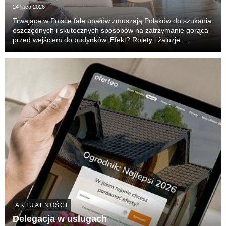
24 lipca 2026
Trwające w Polsce fale upałów zmuszają Polaków do szukania
oszczędnych i skutecznych sposobów na zatrzymanie gorąca
przed wejściem do budynków. Efekt? Rolety i żaluzje
zewnętrzne z prostej osłony prywatności stały się główną,
pierwszą linią obrony przed nagrzewaniem wnęt...
AKTUALNOŚCI
Delegacja w usługach