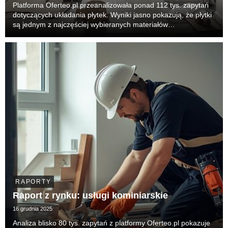
Platforma Oferteo.pl przeanalizowała ponad 112 tys. zapytań
dotyczących układania płytek. Wyniki jasno pokazują, że płytki
są jednym z najczęściej wybieranych materiałów
wykończeniowych w polskich domach — zarówno przy dużych
remontach, jak i drobnych modernizacjach. Tre...
RAPORTY
Raport z rynku: usługi kominiarskie
16 grudnia 2025
Analiza blisko 80 tys. zapytań z platformy Oferteo.pl pokazuje