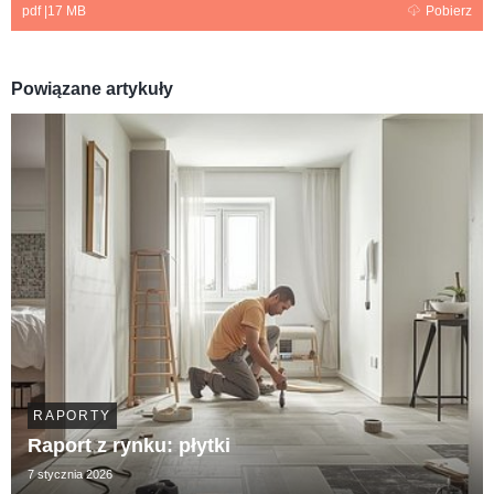
pdf
|
17 MB
Pobierz
Powiązane artykuły
RAPORTY
Raport z rynku: płytki
7 stycznia 2026