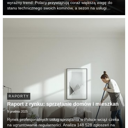
wyraźny trend: Polacy przywiązują coraz większą wagę do
stanu technicznego swoich kominów, a sezon na usługi
kominiarskie trwa dziś praktycznie cały rok. Dane nie
pozostawiają złudzeń — w latach 2024 i 2025 t...
RAPORTY
Raport z rynku: sprzątanie domów i mieszkań
9 grudnia 2025
Rynek profesjonalnych usług sprzątania w Polsce wciąż czeka
na ugruntowanie regularności. Analiza 148 528 zgłoszeń na