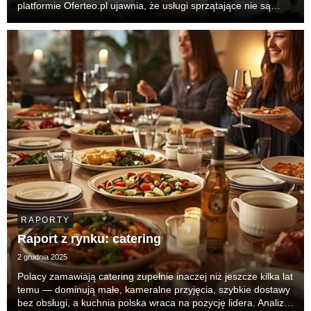
platformie Oferteo.pl ujawnia, że usługi sprzątające nie są
jeszcze masowym nawykiem, lecz traktowane są jako
interwencja kryzysowa lub pilna konieczność...
RAPORTY
Raport z rynku: catering
2 grudnia 2025
Polacy zamawiają catering zupełnie inaczej niż jeszcze kilka lat
temu — dominują małe, kameralne przyjęcia, szybkie dostawy
bez obsługi, a kuchnia polska wraca na pozycję lidera. Analiza