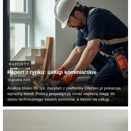
RAPORTY
Raport z rynku: usługi kominiarskie
16 grudnia 2025
Analiza blisko 80 tys. zapytań z platformy Oferteo.pl pokazuje
wyraźny trend: Polacy przywiązują coraz większą wagę do
stanu technicznego swoich kominów, a sezon na usługi
kominiarskie trwa dziś praktycznie cały rok. Dane nie
pozostawiają złudzeń — w latach 2024 i 2025 t...