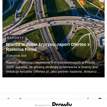
RAPORTY
Branża w dobie kryzysu: raport Oferteo x
Rzetelna Firma
26 września 2025
Raport „Problemy i wyzwania firm transportowych w Polsce
2025” ujawnia, że główną strategią przetrwania w branży jest
redukcja kosztów. Oferteo.pl, jako partner badania, dostarcza
narzędzia wspierające elastyczność i odporność finansową
małych i średnich przedsiębiorstw....
Powered by