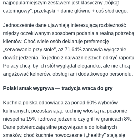
najpopularniejszym zestawem jest klasyczny „trójkąt
cateringowy”: przekąski + danie główne + coś słodkiego.
Jednocześnie dane ujawniają interesującą rozbieżność
między oczekiwanym sposobem podania a realną potrzebą
klientów. Choć wiele osób deklaruje preferencję
„serwowania przy stole”, aż 71,64% zamawia wyłącznie
dowóz jedzenia. To jedno z najważniejszych odkryć raportu:
Polacy chcą, by ich stół wyglądał elegancko, ale nie chcą
angażować kelnerów, obsługi ani dodatkowego personelu.
Polski smak wygrywa — tradycja wraca do gry
Kuchnia polska odpowiada za ponad 60% wyborów
kulinarnych, pozostawiając kuchnię włoską na poziomie
niespełna 15% i zdrowe jedzenie czy grill w granicach 8%.
Dane potwierdzają silne przywiązanie do lokalnych
smaków, choć kuchnie nowoczesne i „healthy” stają się