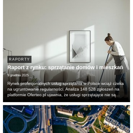
RAPORTY
Raport z rynku: sprzątanie domów i mieszkań
9 grudnia 2025
Rynek profesjonalnych usług sprzątania w Polsce wciąż czeka
na ugruntowanie regularności. Analiza 148 528 zgłoszeń na
platformie Oferteo.pl ujawnia, że usługi sprzątające nie są
jeszcze masowym nawykiem, lecz traktowane są jako
interwencja kryzysowa lub pilna konieczność...