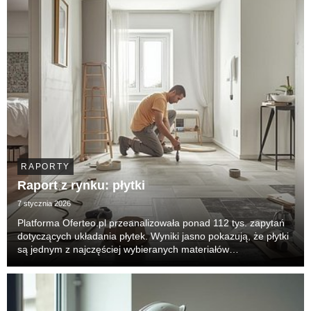
RAPORTY
Raport z rynku: płytki
7 stycznia 2026
Platforma Oferteo.pl przeanalizowała ponad 112 tys. zapytań
dotyczących układania płytek. Wyniki jasno pokazują, że płytki
są jednym z najczęściej wybieranych materiałów
wykończeniowych w polskich domach — zarówno przy dużych
remontach, jak i drobnych modernizacjach. Tre...