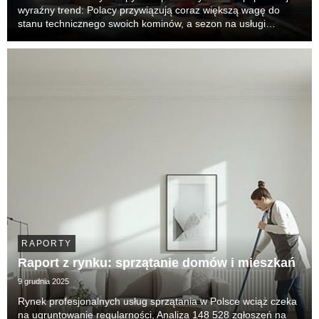
wyraźny trend: Polacy przywiązują coraz większą wagę do
stanu technicznego swoich kominów, a sezon na usługi
kominiarskie trwa dziś praktycznie cały rok. Dane nie
pozostawiają złudzeń — w latach 2024 i 2025 t...
RAPORTY
Raport z rynku: sprzątanie domów i mieszkań
9 grudnia 2025
Rynek profesjonalnych usług sprzątania w Polsce wciąż czeka
na ugruntowanie regularności. Analiza 148 528 zgłoszeń na