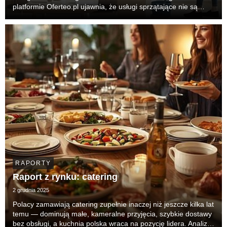
platformie Oferteo.pl ujawnia, że usługi sprzątające nie są
jeszcze masowym nawykiem, lecz traktowane są jako
interwencja kryzysowa lub pilna konieczność...
RAPORTY
Raport z rynku: catering
2 grudnia 2025
Polacy zamawiają catering zupełnie inaczej niż jeszcze kilka lat
temu — dominują małe, kameralne przyjęcia, szybkie dostawy
bez obsługi, a kuchnia polska wraca na pozycję lidera. Analiza