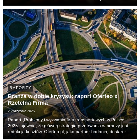
263 435 zgłoszeń w kategorii „Catering na imprezy i święta” z
platformy Oferteo.pl p...
RAPORTY
Branża w dobie kryzysu: raport Oferteo x
Rzetelna Firma
26 września 2025
Raport „Problemy i wyzwania firm transportowych w Polsce
2025” ujawnia, że główną strategią przetrwania w branży jest
redukcja kosztów. Oferteo.pl, jako partner badania, dostarcza
narzędzia wspierające elastyczność i odporność finansową