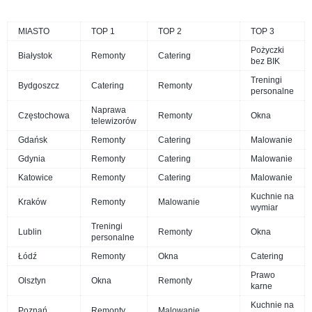
MIASTO
TOP 1
TOP 2
TOP 3
Pożyczki
Białystok
Remonty
Catering
bez BIK
Treningi
Bydgoszcz
Catering
Remonty
personalne
Naprawa
Częstochowa
Remonty
Okna
telewizorów
Gdańsk
Remonty
Catering
Malowanie
Gdynia
Remonty
Catering
Malowanie
Katowice
Remonty
Catering
Malowanie
Kuchnie na
Kraków
Remonty
Malowanie
wymiar
Treningi
Lublin
Remonty
Okna
personalne
Łódź
Remonty
Okna
Catering
Prawo
Olsztyn
Okna
Remonty
karne
Kuchnie na
Poznań
Remonty
Malowanie