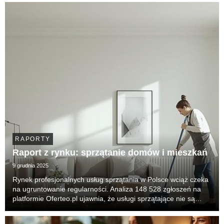
pozostawiają złudzeń — w latach 2024 i 2025 t...
RAPORTY
Raport z rynku: sprzątanie domów i mieszkań
9 grudnia 2025
Rynek profesjonalnych usług sprzątania w Polsce wciąż czeka
na ugruntowanie regularności. Analiza 148 528 zgłoszeń na
platformie Oferteo.pl ujawnia, że usługi sprzątające nie są
jeszcze masowym nawykiem, lecz traktowane są jako
interwencja kryzysowa lub pilna konieczność...