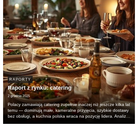
RAPORTY
Raport z rynku: catering
2 grudnia 2025
Polacy zamawiają catering zupełnie inaczej niż jeszcze kilka lat
temu — dominują małe, kameralne przyjęcia, szybkie dostawy
bez obsługi, a kuchnia polska wraca na pozycję lidera. Analiza
263 435 zgłoszeń w kategorii „Catering na imprezy i święta” z
platformy Oferteo.pl p...