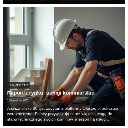
wykończeniowych w polskich domach — zarówno przy dużych
remontach, jak i drobnych modernizacjach. Tre...
RAPORTY
Raport z rynku: usługi kominiarskie
16 grudnia 2025
Analiza blisko 80 tys. zapytań z platformy Oferteo.pl pokazuje
wyraźny trend: Polacy przywiązują coraz większą wagę do
stanu technicznego swoich kominów, a sezon na usługi
kominiarskie trwa dziś praktycznie cały rok. Dane nie