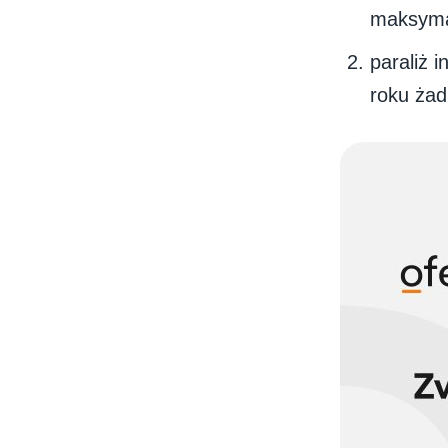
maksymal
paraliż 
roku żad