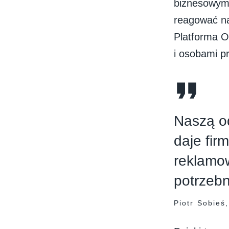
biznesowym 
reagować na
Platforma Of
i osobami p
Naszą od
daje fir
reklamow
potrzebn
Piotr Sobieś,