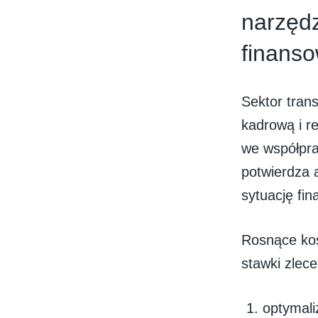
narzędz
finanso
Sektor tran
kadrową i r
we współpra
potwierdza 
sytuację fi
Rosnące kos
stawki zlec
optymali