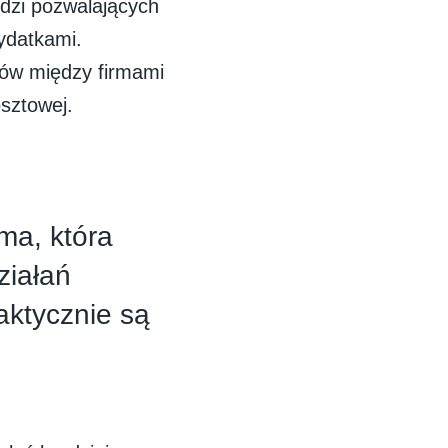
dzi pozwalających
ydatkami.
któw między firmami
sztowej.
ma, która
ziałań
aktycznie są