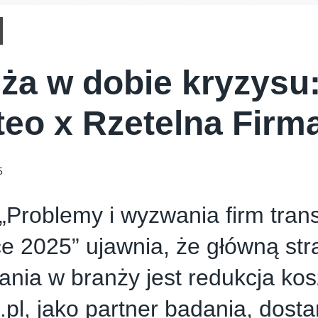
ża w dobie kryzysu:
teo x Rzetelna Firm
5
„Problemy i wyzwania firm tra
e 2025” ujawnia, że główną str
ania w branży jest redukcja kos
.pl, jako partner badania, dosta