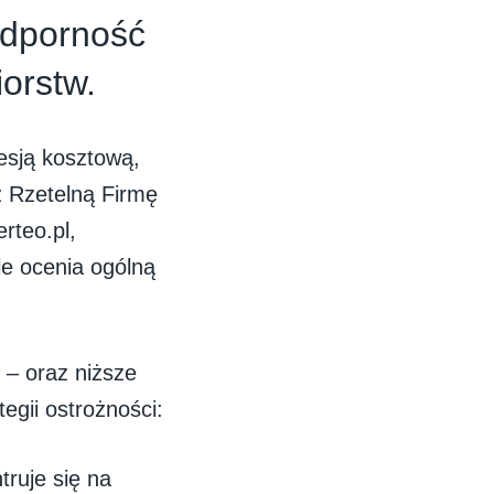
odporność
orstw.
esją kosztową,
z Rzetelną Firmę
rteo.pl,
le ocenia ogólną
 – oraz niższe
egii ostrożności:
ruje się na