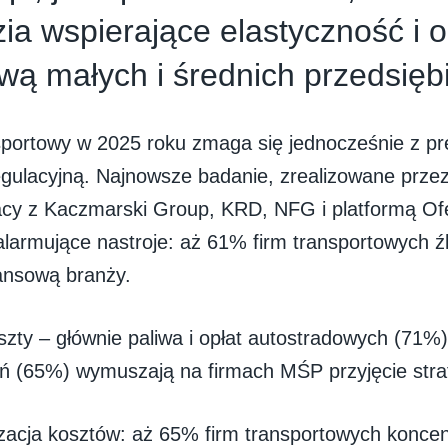
ia wspierające elastyczność i 
wą małych i średnich przedsiębi
sportowy w 2025 roku zmaga się jednocześnie z pr
egulacyjną. Najnowsze badanie, zrealizowane prze
cy z Kaczmarski Group, KRD, NFG i platformą Ofe
alarmujące nastroje: aż 61% firm transportowych ź
nansową branży.
zty – głównie paliwa i opłat autostradowych (71%)
eń (65%) wymuszają na firmach MŚP przyjęcie strat
zacja kosztów: aż 65% firm transportowych koncent