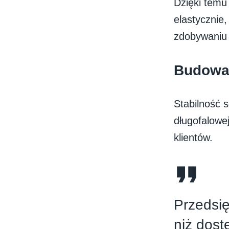
Dzięki temu
elastycznie,
zdobywaniu 
Budowan
Stabilność 
długofalowej
klientów.
Przedsię
niż dost