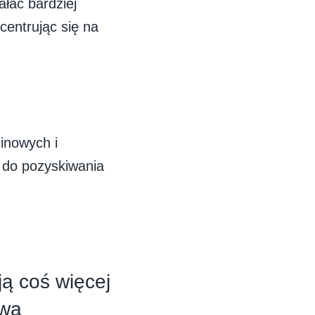
łać bardziej
centrując się na
inowych i
a do pozyskiwania
ją coś więcej
ową