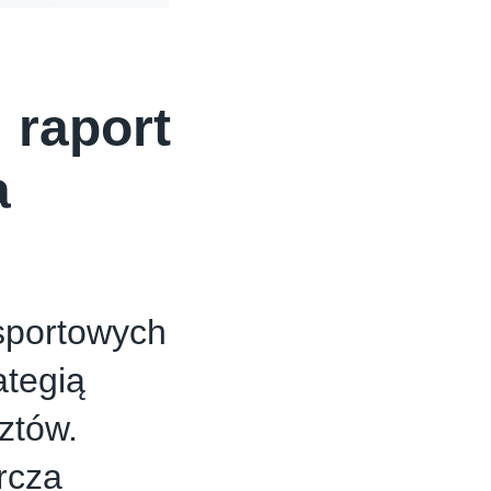
 raport
a
nsportowych
ategią
ztów.
rcza