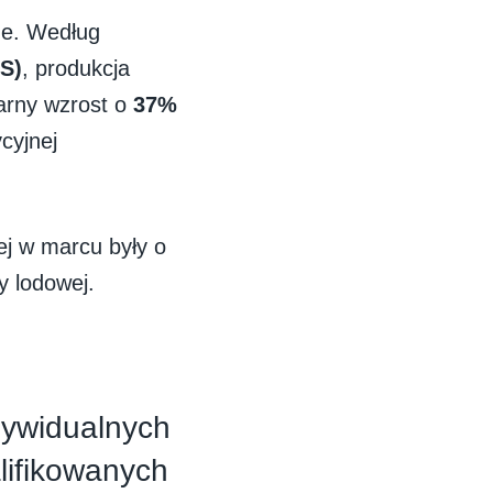
ne. Według
S)
, produkcja
arny wzrost o
37%
cyjnej
ej w marcu były o
y lodowej.
dywidualnych
lifikowanych