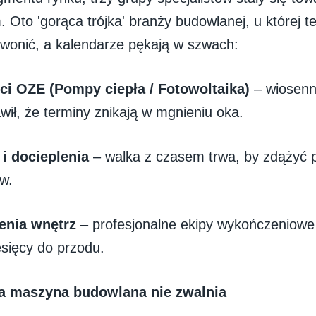
 Oto 'gorąca trójka' branży budowlanej, u której te
zwonić, a kalendarze pękają w szwach:
ści OZE (Pompy ciepła / Fotowoltaika)
– wiosen
wił, że terminy znikają w mgnieniu oka.
 i docieplenia
– walka z czasem trwa, by zdążyć p
w.
enia wnętrz
– profesjonalne ekipy wykończeniow
esięcy do przodu.
 maszyna budowlana nie zwalnia