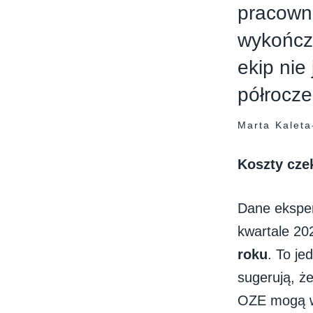
pracowni
wykończe
ekip nie
półrocze
Marta Kaleta
Koszty cze
Dane ekspe
kwartale 20
roku
. To je
sugerują, ż
OZE mogą w