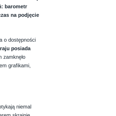
ń: barometr
czas na podjęcie
da o dostępności
raju posiada
m zamknęło
em grafikami,
otykają niemal
arem skrajnie