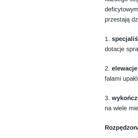
deficytowym.
przestają d
1.
specjali
dotacje spra
2.
elewacje
falami upałó
3.
wykończ
na wiele mi
Rozpędzona