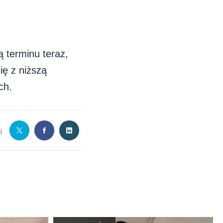
ą terminu teraz,
ię z niższą
ch.
j