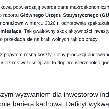
nkową potwierdzają twarde dane makroekonomicz
o raportu
Głównego Urzędu Statystycznego (GU
ontażowa w marcu 2026 r. odnotowała spektakul
 miesiąca
. Tak gwałtowny skok aktywności inwesty
o przekłada się na brak wolnych rąk do pracy.
z popytem rosną koszty. Ceny produkcji budowlan
ze
niż rok wcześniej, ale to dopiero wierzchołek gór
szym wyzwaniem dla inwestorów in
cnie bariera kadrowa. Deficyt wykwa