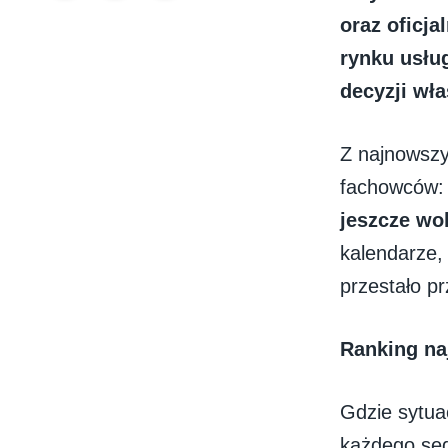
oraz oficj
rynku usłu
decyzji wła
Z najnowszy
fachowców
jeszcze wo
kalendarze,
przestało p
Ranking na
Gdzie sytua
każdego seg