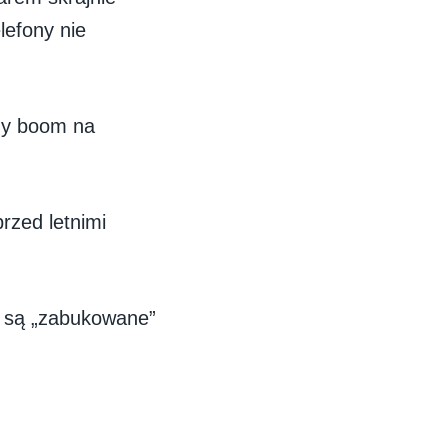
lefony nie
ny boom na
rzed letnimi
e są „zabukowane”