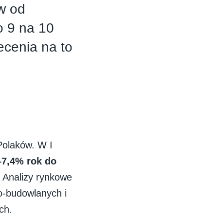
w od
o 9 na 10
lecenia na to
 Polaków. W I
–7,4% rok do
. Analizy rynkowe
o-budowlanych i
ch.