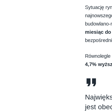
Sytuację ry
najnowszeg
budowlano-m
miesiąc do
bezpośredni
Równolegle 
4,7% wyżs
Najwięk
jest obe