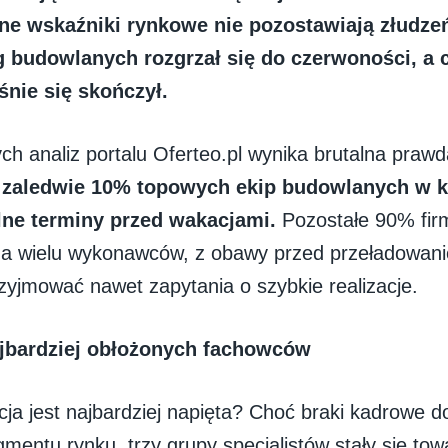
alne wskaźniki rynkowe nie pozostawiają złudze
g budowlanych rozgrzał się do czerwoności, a 
śnie się skończył.
ch analiz portalu Oferteo.pl wynika brutalna praw
:
zaledwie 10% topowych ekip budowlanych w k
lne terminy przed wakacjami.
Pozostałe 90% fir
 a wielu wykonawców, z obawy przed przeładowani
rzyjmować nawet zapytania o szybkie realizacje.
jbardziej obłożonych fachowców
cja jest najbardziej napięta? Choć braki kadrowe d
mentu rynku, trzy grupy specjalistów stały się tow