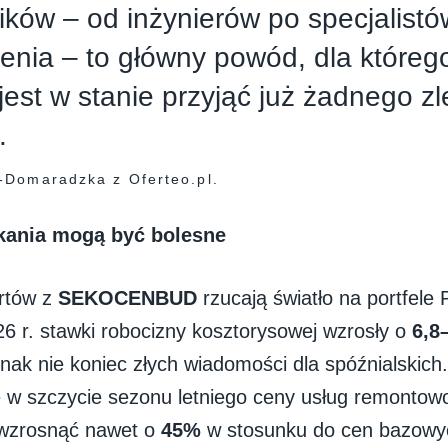
ków – od inżynierów po specjalistó
nia – to główny powód, dla któreg
 jest w stanie przyjąć już żadnego z
.
-Domaradzka z Oferteo.pl.
kania mogą być bolesne
rtów z
SEKOCENBUD
rzucają światło na portfele
26 r. stawki robocizny kosztorysowej wzrosły o
6,8
dnak nie koniec złych wiadomości dla spóźnialskich
e w szczycie sezonu letniego ceny usług remontow
zrosnąć nawet o
45%
w stosunku do cen bazowy